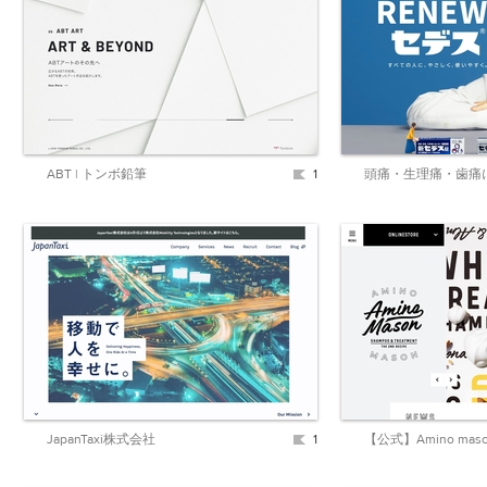
ABT | トンボ鉛筆
1
JapanTaxi株式会社
1