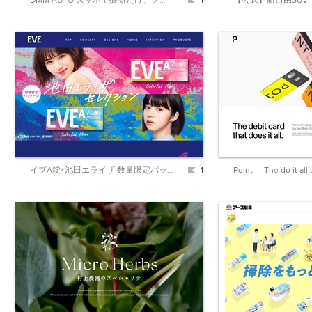
DMM AUTO スマホで撮るだけ、クルマが売れる。
1
イブA錠×池田エライザ 数量限定パッケージ｜EVE（イブ）【エスエス製薬】
1
Point — The do it all 